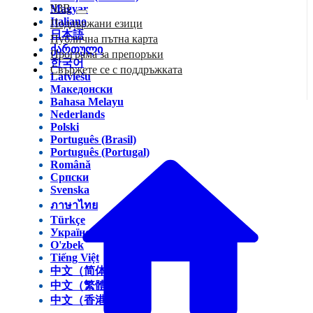
ЧЗВ
Magyar
Italiano
Поддържани езици
日本語
Публична пътна карта
ქართული
Програма за препоръки
한국어
Свържете се с поддръжката
Latviešu
Македонски
Bahasa Melayu
Nederlands
Polski
Português (Brasil)
Português (Portugal)
Română
Српски
Svenska
ภาษาไทย
Türkçe
Українська
O'zbek
Tiếng Việt
中文（简体）
中文（繁體）
中文（香港）