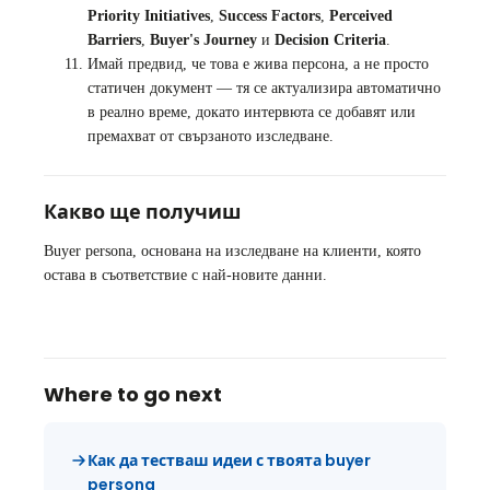
Priority Initiatives
,
Success Factors
,
Perceived
Barriers
,
Buyer's Journey
и
Decision Criteria
.
Имай предвид, че това е жива персона, а не просто
статичен документ — тя се актуализира автоматично
в реално време, докато интервюта се добавят или
премахват от свързаното изследване.
Какво ще получиш
Buyer persona, основана на изследване на клиенти, която
остава в съответствие с най-новите данни.
Where to go next
Как да тестваш идеи с твоята buyer
persona