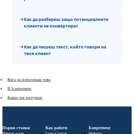
Как да разбереш защо потенциалните
клиенти не конвертират
Как да пишеш текст, който говори на
твоя клиент
Кога да използваш това
В Icanpreneur
Какво ще получиш
Първи стъпки
Как работи
Icanpreneur
Нямам идея
Lean Canvas
Website