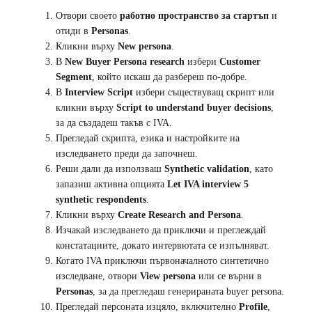
Отвори своето
работно пространство за стартъп
и
отиди в
Personas
.
Кликни върху
New persona
.
В
New Buyer Persona research
избери
Customer
Segment
, който искаш да разбереш по-добре.
В
Interview Script
избери съществуващ скрипт или
кликни върху
Script to understand buyer decisions
,
за да създадеш такъв с IVA.
Прегледай скрипта, езика и настройките на
изследването преди да започнеш.
Реши дали да използваш
Synthetic validation
, като
запазиш активна опцията
Let IVA interview 5
synthetic respondents
.
Кликни върху
Create Research and Persona
.
Изчакай изследването да приключи и преглеждай
констатациите, докато интервютата се изпълняват.
Когато IVA приключи първоначалното синтетично
изследване, отвори
View persona
или се върни в
Personas
, за да прегледаш генерираната buyer persona.
Прегледай персоната изцяло, включително
Profile
,