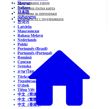
Поддържани езици
Magyar
Italiano
Публична пътна карта
日本語
Програма за препоръки
ქართული
Свържете се с поддръжката
한국어
Latviešu
Македонски
Bahasa Melayu
Nederlands
Polski
Português (Brasil)
Português (Portugal)
Română
Српски
Svenska
ภาษาไทย
Türkçe
Українська
O'zbek
Tiếng Việt
中文（简体）
中文（繁體）
中文（香港）