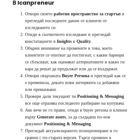
В Icanpreneur
Отвори своето
работно пространство за стартъп
и
прегледай последните данни от клиенти от
изследването си.
Отиди в съответното изследване и прегледай
констатациите в
Insights
и
Quality
.
Обърни внимание на промените в това, което
клиентите се опитват да постигнат, с какви бариери
се сблъскват, как оценяват алтернативите и какво ги
кара да решат да продължат или да се въздържат.
Отвори свързаната
Buyer Persona
и прегледай как се
е променила, докато нови интервюта са добавяни
или премахвани.
Провери дали текущият ти
Positioning & Messaging
все още отразява последното разбиране на купувача.
Ако вече не го прави, отиди в buyer persona и кликни
върху
Generate assets
, за да създадеш по-нов
документ
Positioning & Messaging
.
Прегледай актуализираното позициониране и го
сравни с по-старата версия. Търси промени в