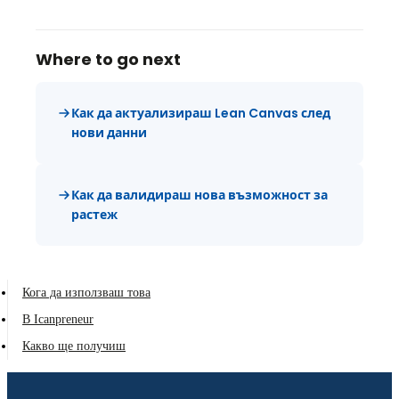
Where to go next
Как да актуализираш Lean Canvas след
нови данни
Как да валидираш нова възможност за
растеж
Кога да използваш това
В Icanpreneur
Какво ще получиш