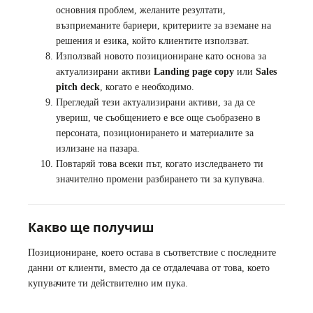
основния проблем, желаните резултати,
възприеманите бариери, критериите за вземане на
решения и езика, който клиентите използват.
Използвай новото позициониране като основа за
актуализирани активи
Landing page copy
или
Sales
pitch deck
, когато е необходимо.
Прегледай тези актуализирани активи, за да се
увериш, че съобщението е все още съобразено в
персоната, позиционирането и материалите за
излизане на пазара.
Повтаряй това всеки път, когато изследването ти
значително промени разбирането ти за купувача.
Какво ще получиш
Позициониране, което остава в съответствие с последните
данни от клиенти, вместо да се отдалечава от това, което
купувачите ти действително им пука.