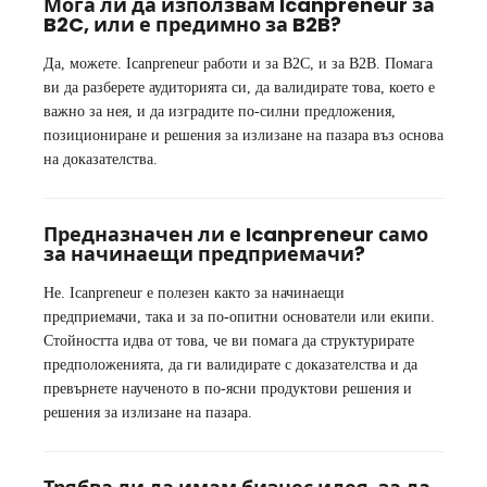
Мога ли да използвам Icanpreneur за
B2C, или е предимно за B2B?
Да, можете. Icanpreneur работи и за B2C, и за B2B. Помага
ви да разберете аудиторията си, да валидирате това, което е
важно за нея, и да изградите по-силни предложения,
позициониране и решения за излизане на пазара въз основа
на доказателства.
Предназначен ли е Icanpreneur само
за начинаещи предприемачи?
Не. Icanpreneur е полезен както за начинаещи
предприемачи, така и за по-опитни основатели или екипи.
Стойността идва от това, че ви помага да структурирате
предположенията, да ги валидирате с доказателства и да
превърнете наученото в по-ясни продуктови решения и
решения за излизане на пазара.