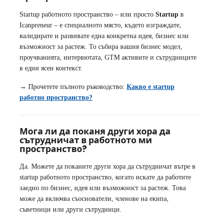
Startup работното пространство – или просто
Startup
в
Icanpreneur – е специалното място, където изграждате,
валидирате и развивате една конкретна идея, бизнес или
възможност за растеж. То събира вашия бизнес модел,
проучванията, интервютата, GTM активите и сътрудниците
в един ясен контекст.
→ Прочетете пълното ръководство:
Какво е startup
работно пространство?
Мога ли да поканя други хора да
сътрудничат в работното ми
пространство?
Да. Можете да поканите други хора да сътрудничат вътре в
startup работното пространство, когато искате да работите
заедно по бизнес, идея или възможност за растеж. Това
може да включва съоснователи, членове на екипа,
съветници или други сътрудници.