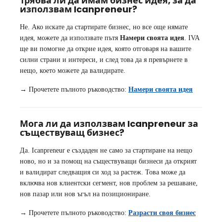
Трябва ли да имам бизнес идея, за да
използвам Icanpreneur?
Не. Ако искате да стартирате бизнес, но все още нямате
идея, можете да използвате пътя
Намери своята идея
. IVA
ще ви помогне да открие идея, която отговаря на вашите
силни страни и интереси, и след това да я превърнете в
нещо, което можете да валидирате.
→ Прочетете пълното ръководство:
Намери своята идея
Мога ли да използвам Icanpreneur за
съществуващ бизнес?
Да. Icanpreneur е създаден не само за стартиране на нещо
ново, но и за помощ на съществуващи бизнеси да открият
и валидират следващия си ход за растеж. Това може да
включва нов клиентски сегмент, нов проблем за решаване,
нов пазар или нов ъгъл на позициониране.
→ Прочетете пълното ръководство:
Разрасти своя бизнес