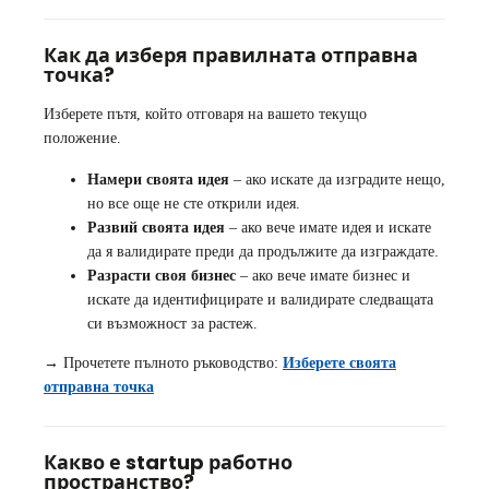
Как да изберя правилната отправна
точка?
Изберете пътя, който отговаря на вашето текущо
положение.
Намери своята идея
– ако искате да изградите нещо,
но все още не сте открили идея.
Развий своята идея
– ако вече имате идея и искате
да я валидирате преди да продължите да изграждате.
Разрасти своя бизнес
– ако вече имате бизнес и
искате да идентифицирате и валидирате следващата
си възможност за растеж.
→ Прочетете пълното ръководство:
Изберете своята
отправна точка
Какво е startup работно
пространство?