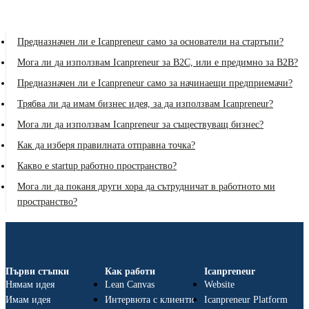
Предназначен ли е Icanpreneur само за основатели на стартъпи?
Мога ли да използвам Icanpreneur за B2C, или е предимно за B2B?
Предназначен ли е Icanpreneur само за начинаещи предприемачи?
Трябва ли да имам бизнес идея, за да използвам Icanpreneur?
Мога ли да използвам Icanpreneur за съществуващ бизнес?
Как да изберя правилната отправна точка?
Какво е startup работно пространство?
Мога ли да поканя други хора да сътрудничат в работното ми
пространство?
Първи стъпки
Как работи
Icanpreneur
Нямам идея
Lean Canvas
Website
Имам идея
Интервюта с клиенти
Icanpreneur Platform