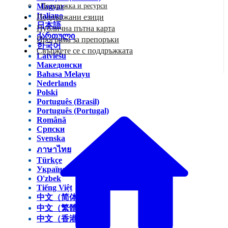
Magyar
Поддръжка и ресурси
Italiano
Поддържани езици
日本語
Публична пътна карта
ქართული
Програма за препоръки
한국어
Свържете се с поддръжката
Latviešu
Македонски
Bahasa Melayu
Nederlands
Polski
Português (Brasil)
Português (Portugal)
Română
Српски
Svenska
ภาษาไทย
Türkçe
Українська
O'zbek
Tiếng Việt
中文（简体）
中文（繁體）
中文（香港）